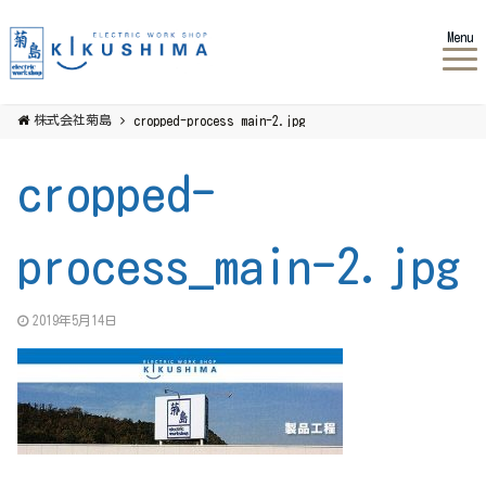
Menu
株式会社菊島
cropped-process_main-2.jpg
cropped-
process_main-2.jpg
2019年5月14日