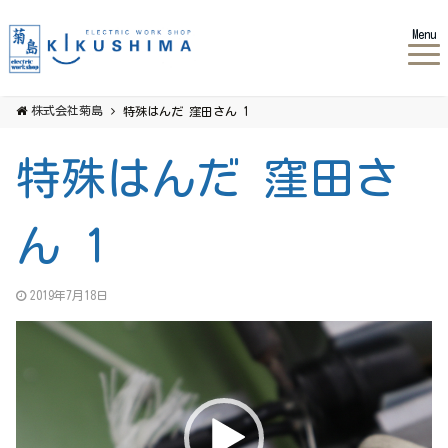
Menu
株式会社菊島
特殊はんだ 窪田さん 1
特殊はんだ 窪田さ
ん 1
2019年7月18日
動
画
プ
レ
ー