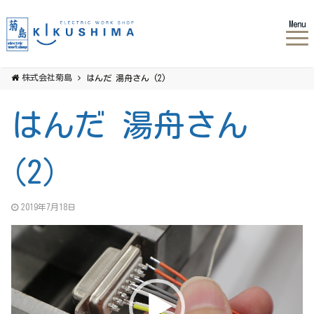
Menu
株式会社菊島
はんだ 湯舟さん (2)
はんだ 湯舟さん
(2)
2019年7月18日
動
画
プ
レ
ー